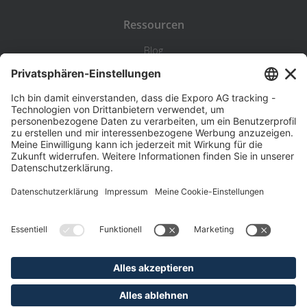
Ressourcen
Blog
Statistik
Wiki
Standortanalyse
Hilfe & Kontakt
Beschwerde
©
Exporo AG 2026
AGB
Datenschutz
Disclaimer