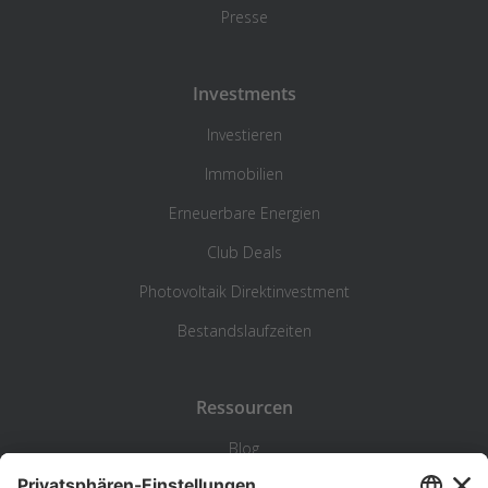
Presse
Investments
Investieren
Immobilien
Erneuerbare Energien
Club Deals
Photovoltaik Direktinvestment
Bestandslaufzeiten
Ressourcen
Blog
Statistik