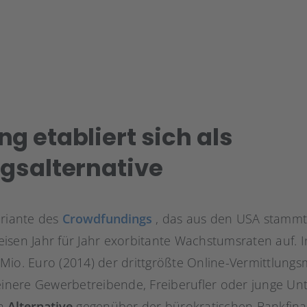
g etabliert sich als
gsalternative
ariante des
Crowdfundings
, das aus den USA stammt
isen Jahr für Jahr exorbitante Wachstumsraten auf. I
io. Euro (2014) der drittgrößte Online-Vermittlungsm
leinere Gewerbetreibende, Freiberufler oder junge U
en
Alternative
gegenüber der bürokratischen Bankfinan