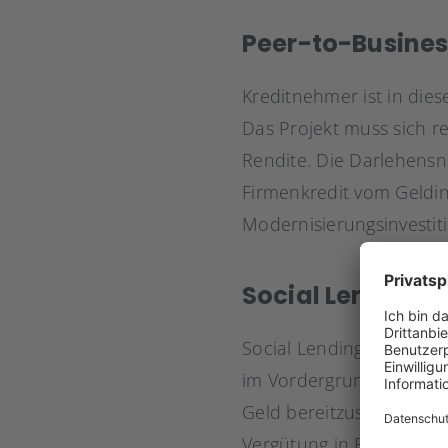
Peer-to-Busine
Kreditnehmer ist in dies
Das Projekt muss sich r
Rendite. Die Darlehens
Firmenkredit vom Geldin
Modernisierungsinvesti
Social Lending
Social Lending ist eine
im Vordergrund steht. Es
Geld bereitzustellen. De
Vergütung in Form von Z