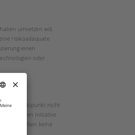
rhaben umsetzen will.
 eine risikoadäquate
zierung einen
 Technologien oder
che Gesichtspunkt nicht
einnützigen Initiative
tgeber erhalten keine