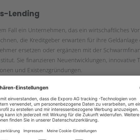
ss-Lending
em Fall ein Unternehmen, das ein wirtschaftliches Vo
echnen, die Kreditgeber erwarten für ihre Geldanlage
nehmer ersetzen oder ergänzen mit der Schwarmfinan
stitut. Sie finanzieren Neuentwicklungen, innovative
tionen und Existenzgründungen.
 Sonderform des Crowdlendings, bei der der ökonomis
 geht darum, einem karitativen Projekt oder einer gem
r soziale Aspekt der Kreditierung überwiegt, die Kredi
insen, Prämien oder sonstigen Leistungen.