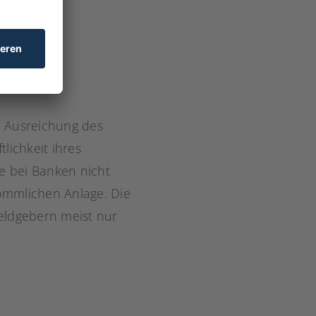
n Ausreichung des
lichkeit ihres
e bei Banken nicht
ömmlichen Anlage. Die
Geldgebern meist nur