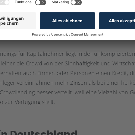
dings für Kapitalnehmer liegt in der unkomplizierte
eiher die Crowd von der Sinnhaftigkeit und Wirtschaft
rhalten auch Firmen oder Personen einen Kredit, di
anleger vereinnahmen mehr Zinsen als bei einer herk
 Crowdlending besser verteilt, weil eine Vielzahl von 
o zur Verfügung stellt.
in Deutschland