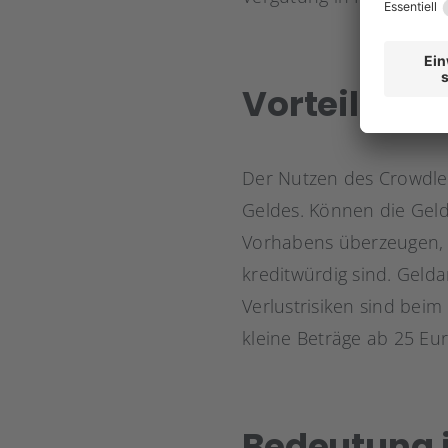
Vorteile
Der Nutzen des Crowdlen
Geldes. Können die Geldl
Vorhabens überzeugen, e
kreditwürdig sind. Geld
Verlustrisiken sind beim
kleine Beträge ab 25 Eur
Bedeutung 