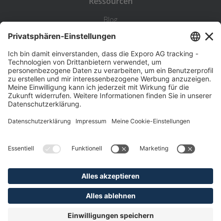
Ressourcen
Blog
Statistik
Wiki
Standortanalyse
Hilfe & Kontakt
Beschwerde
©
Exporo AG 2026
AGB
Datenschutz
Disclaimer
Impressum
Pflichtangaben