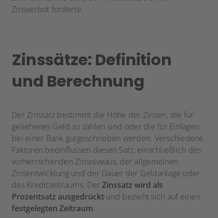
Zinsverbot forderte.
Zinssätze: Definition
und Berechnung
Der Zinssatz bestimmt die Höhe der Zinsen, die für
geliehenes Geld zu zahlen sind oder die für Einlagen
bei einer Bank gutgeschrieben werden. Verschiedene
Faktoren beeinflussen diesen Satz, einschließlich des
vorherrschenden Zinsniveaus, der allgemeinen
Zinsentwicklung und der Dauer der Geldanlage oder
des Kreditzeitraums. Der
Zinssatz wird als
Prozentsatz ausgedrückt
und bezieht sich auf einen
festgelegten Zeitraum
.