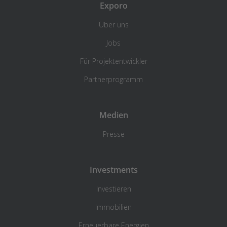
Exporo
Über uns
Jobs
Für Projektentwickler
Partnerprogramm
Medien
Presse
Investments
Investieren
Immobilien
Erneuerbare Energien