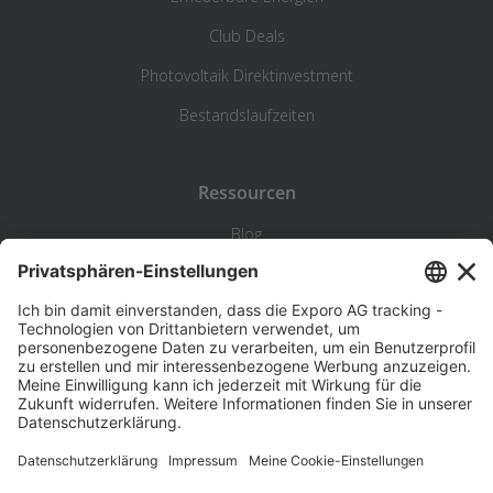
Club Deals
Photovoltaik Direktinvestment
Bestandslaufzeiten
Ressourcen
Blog
Statistik
Wiki
Standortanalyse
Hilfe & Kontakt
Beschwerde