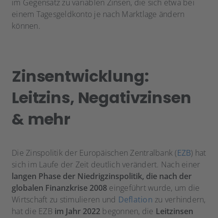
im Gegensatz zu variablen Zinsen, die sich etwa bei
einem Tagesgeldkonto je nach Marktlage ändern
können.
Zinsentwicklung:
Leitzins, Negativzinsen
& mehr
Die Zinspolitik der Europäischen Zentralbank (
EZB
) hat
sich im Laufe der Zeit deutlich verändert. Nach einer
langen Phase der Niedrigzinspolitik, die nach der
globalen Finanzkrise 2008
eingeführt wurde, um die
Wirtschaft zu stimulieren und
Deflation
zu verhindern,
hat die EZB
im Jahr 2022
begonnen, die
Leitzinsen