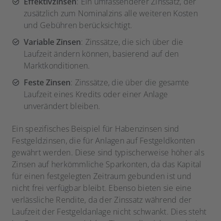
Effektivzinsen
: Ein umfassenderer Zinssatz, der
zusätzlich zum Nominalzins alle weiteren Kosten
und Gebühren berücksichtigt.
Variable Zinsen
: Zinssätze, die sich über die
Laufzeit ändern können, basierend auf den
Marktkonditionen.
Feste Zinsen
: Zinssätze, die über die gesamte
Laufzeit eines Kredits oder einer Anlage
unverändert bleiben.
Ein spezifisches Beispiel für Habenzinsen sind
Festgeldzinsen, die für Anlagen auf Festgeldkonten
gewährt werden. Diese sind typischerweise höher als
Zinsen auf herkömmliche Sparkonten, da das Kapital
für einen festgelegten Zeitraum gebunden ist und
nicht frei verfügbar bleibt. Ebenso bieten sie eine
verlässliche Rendite, da der Zinssatz während der
Laufzeit der Festgeldanlage nicht schwankt. Dies steht