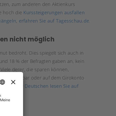
zen, zum anderen den Aktienkurs
ie hoch die
Kurssteigerungen ausfallen
mängeln, erfahren Sie auf Tagesschau.de
.
hen nicht möglich
mut bedroht. Dies spiegelt sich auch in
und 18 % der Befragten gaben an, kein
 Viele derer, die sparen können,
das Geld in bar oder auf dem Girokonto
halten der Deutschen lesen Sie auf