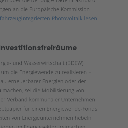
agen über die benötigte Ladeinfrastruktur
ungen an die Europäische Kommission
 fahrzeugintegrierten Photovoltaik lesen
nvestitionsfreiräume
rgie- und Wasserwirtschaft (BDEW)
 um die Energiewende zu realisieren –
sbau erneuerbarer Energien oder der
 machen, sei die Mobilisierung von
d der Verband kommunaler Unternehmen
eptpapier für einen Energiewende-Fonds
hkeiten von Energieunternehmen hebeln
tionen im Energiesektor freimachen.