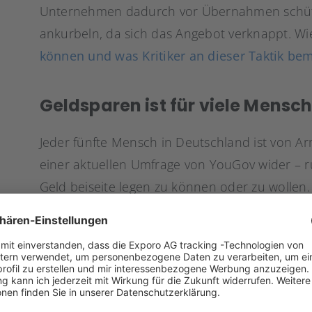
Unternehmen dadurch vor Übernahmen schüt
ankurbeln, da sich das Angebot verknappt. W
können und was Kritiker an dieser Taktik be
Geldsparen ist für viele Mensc
Jeder fünfte Mensch in Deutschland ist von Ar
einer aktuellen Umfrage von YouGov wider – r
Geld beiseite legen zu können oder zu wollen.
verzichten dabei auf Zinsen, etwa, indem sie 
verwahren. Weitere
Erkenntnisse zum Sparver
MDR.de
.
Goldpreis auf Höhenflug