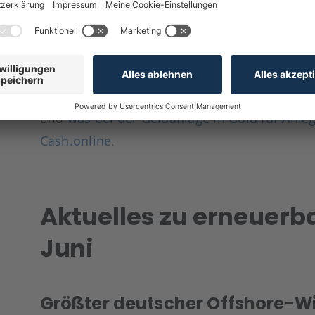
In den vergangenen Monaten verzeichnete der
Beginn des Jahres 2024 ist er um satte 17 % g
Risikoanlagen in der Performance übertroffen. 
die hohe Nachfrage der Zentralbanken. Wie de
und
was bei der Geldanlage in Gold für Anlege
Cash.online
.
Aktuelles zu erneuerb
Juni
Größter deutscher Offshore-W