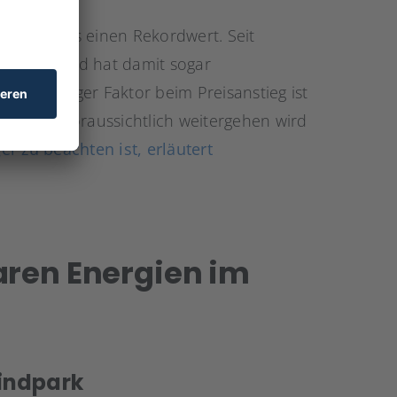
 Goldpreis einen Rekordwert. Seit
estiegen und hat damit sogar
Ein wichtiger Faktor beim Preisanstieg ist
r Trend voraussichtlich weitergehen wird
r zu beachten ist, erläutert
aren Energien im
indpark