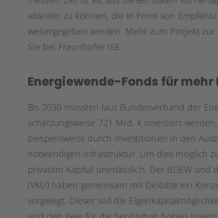
messen. Ziel ist es, aus diesen Daten Vorhers
ableiten zu können, die in Form von Empfehl
weitergegeben werden. Mehr zum
Projekt zur
Sie bei Fraunhofer ISE
.
Energiewende-Fonds für mehr I
Bis 2030 müssten laut Bundesverband der Ene
schätzungsweise 721 Mrd. € investiert werden,
beispielsweise durch Investitionen in den Au
notwendigen Infrastruktur. Um dies möglich zu
privatem Kapital unerlässlich. Der BDEW un
(VKU) haben gemeinsam mit Deloitte ein Konz
vorgelegt. Dieser soll die Eigenkapitalmöglic
und den Weg für die benötigten hohen Investi