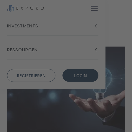
INVESTMENTS
Blog
InvestInsights: April
RESSOURCEN
Invest
Insights
April 2024
REGISTRIEREN
LOGIN