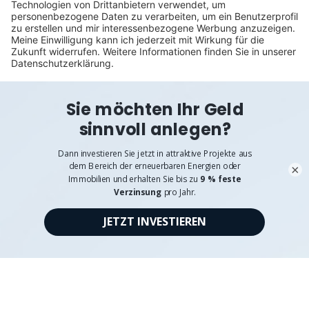
©
Exporo AG 2026
AGB
Datenschutz
Disclaimer
Impressum
Pflichtangaben
Verhaltenskodex & Hinweisgebersystem
×