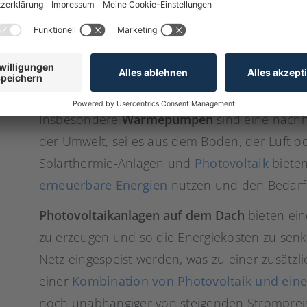
wesentlich zur Energieeinsparung bei.
Die
Heizungsmodernisierung
ist ein weiterer 
Gasheizungen
arbeiten häufig mit niedriger E
Energiekosten. Der Austausch veralteter Heizu
Brennwertheizungen, Wärmepumpen oder Pelle
Insbesondere
Wärmepumpen
sind eine nachh
der Umwelt, sei es aus dem Boden, der Luft 
Solarthermie-Anlagen und
Photovoltaik
bieten
erneuerbare Energien
nutzen und den Bedarf a
Photovoltaikanlagen auf dem Dach
bieten ein
zu erzeugen und so die Energiekosten zu senk
Netz eingespeist werden, was zu einer zusätz
einer
Kombination von Photovoltaik und eine
noch unabhängiger von steigenden Stromprei