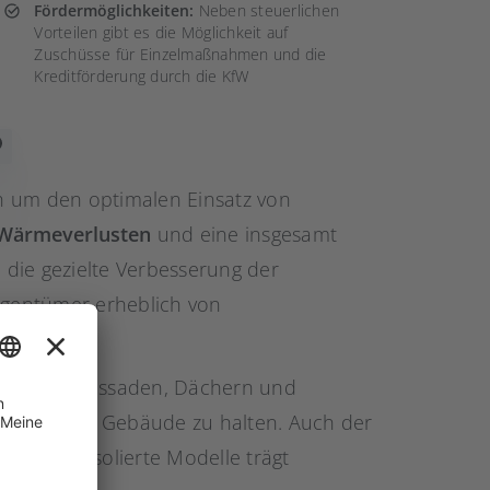
Fördermöglichkeiten:
Neben steuerlichen
Vorteilen gibt es die Möglichkeit auf
Zuschüsse für Einzelmaßnahmen und die
Kreditförderung durch die KfW
h um den optimalen Einsatz von
Wärmeverlusten
und eine insgesamt
die gezielte Verbesserung der
gentümer erheblich von
rofitieren.
ung
von Fassaden, Dächern und
die Wärme im Gebäude zu halten. Auch der
ne, gut isolierte Modelle trägt