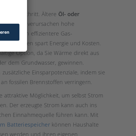
wichtiger Schritt. Ältere
Öl- oder
ffizienz und verursachen hohe
ngen gegen effizientere Gas-
theizungen spart Energie und Kosten.
altige Option, da Sie Wärme direkt aus
oder dem Grundwasser, gewinnen.
 zusätzliche Einsparpotenziale, indem sie
n fossilen Brennstoffen verringern.
e attraktive Möglichkeit, um selbst Strom
en. Der erzeugte Strom kann auch ins
lichen Einnahmequelle führen kann. Mit
m Batteriespeicher
können Haushalte
sen werden und ihren eigenen