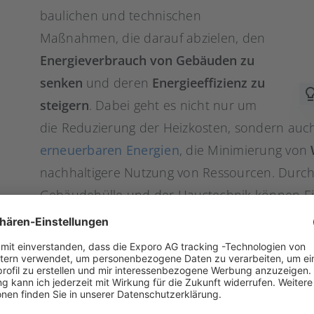
baulichen und technischen
Maßnahmen, die darauf abzielen, den
Energieverbrauch von Gebäuden zu
senken
und deren
Energieeffizienz zu
steigern
. Dabei geht es nicht nur um
die Reduzierung der Heizkosten, sondern auc
erneuerbaren Energien
, die Minimierung von
nachhaltigere Nutzung von Ressourcen. Durch 
Gebäudehülle und der Haustechnik können Ei
Energieeinsparungen
und
Kostensenkungen
p
Eine zentrale Maßnahme ist die
Wärmedämm
Kellerdecken. Dies soll dabei unterstützen, 
Austausch alter Fenster und Türen gegen moder