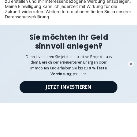
©
Exporo AG 2026
AGB
Datenschutz
Disclaimer
Impressum
Pflichtangaben
Verhaltenskodex & Hinweisgebersystem
×