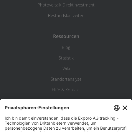
Photovoltaik Direktinvestment
Bestandslaufzeiten
Ressourcen
Blog
Statistik
Wiki
Standortanalyse
Hilfe & Kontakt
Beschwerde