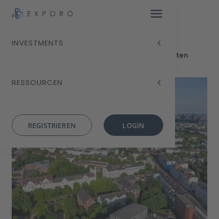
INVESTMENTS
Blog
Bunkerboom – mit Umnutzungskonzepten
Potenziale nutzen
RESSOURCEN
REGISTRIEREN
LOGIN