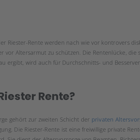
er Riester-Rente werden nach wie vor kontrovers diskut
er vor Altersarmut zu schützen. Die Rentenlücke, die
au ergibt, wird auch für Durchschnitts- und Besserve
Riester Rente?
rge gehört zur zweiten Schicht der
privaten Altersvo
ung. Die Riester-Rente ist eine freiwillige private Ren
rd. Sie dient der Altersvorsorge von Beamten, Richter