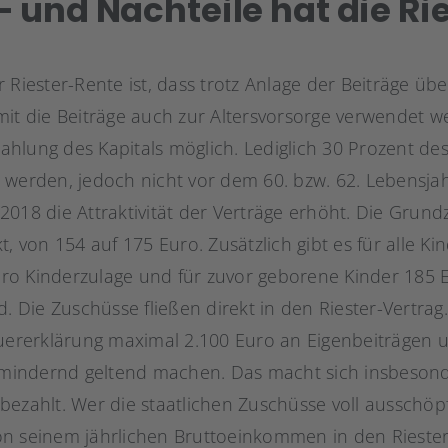
 und Nachteile hat die Ri
Riester-Rente ist, dass trotz Anlage der Beiträge über
it die Beiträge auch zur Altersvorsorge verwendet we
hlung des Kapitals möglich. Lediglich 30 Prozent d
 werden, jedoch nicht vor dem 60. bzw. 62. Lebensjah
2018 die Attraktivität der Verträge erhöht. Die Grun
, von 154 auf 175 Euro. Zusätzlich gibt es für alle Ki
o Kinderzulage und für zuvor geborene Kinder 185 Eu
d. Die Zuschüsse fließen direkt in den Riester-Vertra
euererklärung maximal 2.100 Euro an Eigenbeiträgen 
indernd geltend machen. Das macht sich insbesond
bezahlt. Wer die staatlichen Zuschüsse voll ausschö
n seinem jährlichen Bruttoeinkommen in den Riester-