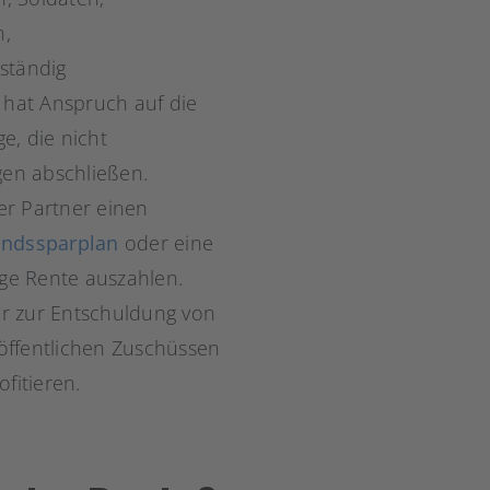
n,
lständig
 hat Anspruch auf die
e, die nicht
gen abschließen.
er Partner einen
ndssparplan
oder eine
ige Rente auszahlen.
er zur Entschuldung von
ffentlichen Zuschüssen
fitieren.