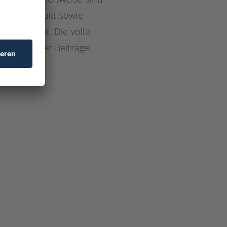
hlten Produkt sowie
 verstirbt. Die volle
passung der Beiträge.