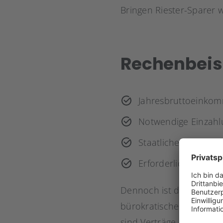
Bringen Riester-Sparer w
Rechenbeisp
Jahresbruttoeinkom
Notwendige Einzahl
Staatliche Zulage im
Erforderlicher Eigen
Dennoch ist die Riester
bürokratisches und dam
sind Verträge erst dann 