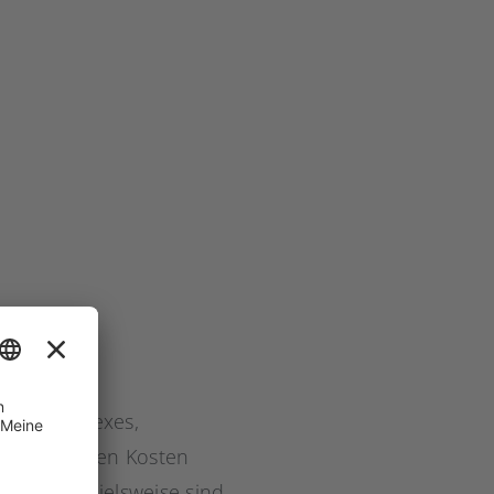
onatlich)
 als komplexes,
ch die hohen Kosten
cht. Beispielsweise sind