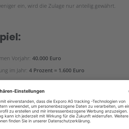
eniger ein, wird die Zulage nur anteilig gewährt.
iel:
men Vorjahr:
40.000 Euro
ung im Jahr:
4 Prozent = 1.600 Euro
 Jahr:
175 Euro
beitrag jährlich:
1.425 Euro
(entspricht 118,75 Euro m
-Rente bei Sparern und
Anlegern
wenig beliebt, da sie
it teures Vorsorgeprodukt wahrgenommen wird. Dur
rentabel, wenn der Sparer ein hohes Lebensalter errei