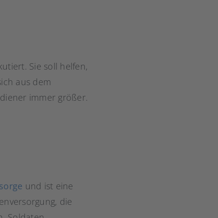
iert. Sie soll helfen,
 sich aus dem
rdiener immer größer.
rsorge
und ist eine
tenversorgung, die
n, Soldaten,