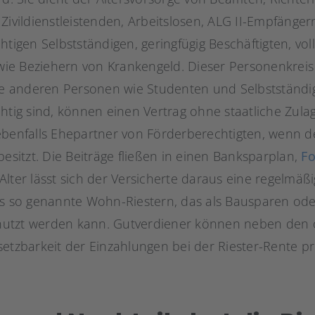
Zivildienstleistenden, Arbeitslosen, ALG II-Empfänger
htigen Selbstständigen, geringfügig Beschäftigten, vol
ie Beziehern von Krankengeld. Dieser Personenkreis
lle anderen Personen wie Studenten und Selbstständig
htig sind, können einen Vertrag ohne staatliche Zula
ebenfalls Ehepartner von Förderberechtigten, wenn d
besitzt. Die Beiträge fließen in einen Banksparplan,
Fo
lter lässt sich der Versicherte daraus eine regelmäß
as so genannte Wohn-Riestern, das als Bausparen od
utzt werden kann. Gutverdiener können neben den ö
etzbarkeit der Einzahlungen bei der Riester-Rente pro