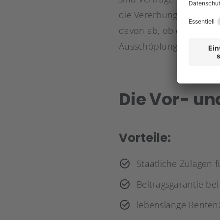
die Vererbungsmöglichk
davon ab, ob der Vertra
Ausschöpfung der Förder
Die Vor- un
Vorteile:
Staatliche Zulagen 
Beitragsgarantie be
lebenslange Renten