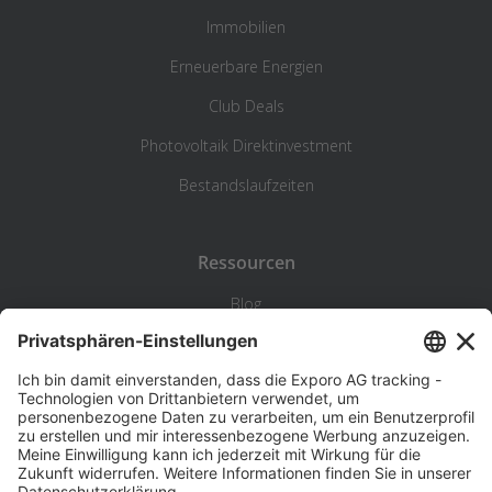
Immobilien
Erneuerbare Energien
Club Deals
Photovoltaik Direktinvestment
Bestandslaufzeiten
Ressourcen
Blog
Statistik
Wiki
Standortanalyse
Hilfe & Kontakt