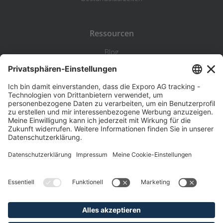
Ressourcen
Blog
Statistik
Wiki
Standortanalyse
Hilfe & Kontakt
Beschwerde
©
Exporo AG 2026
AGB