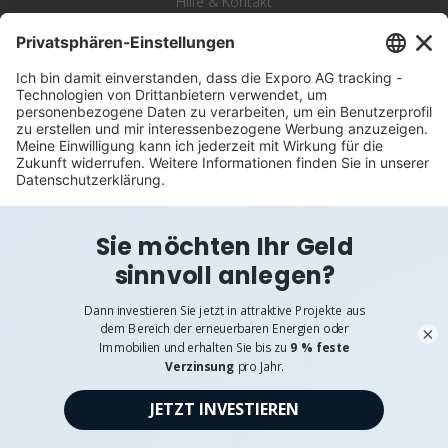
Hilfe & Kontakt
Beschwerde
©
Exporo AG 2026
AGB
Datenschutz
Disclaimer
Impressum
Pflichtangaben
Verhaltenskodex & Hinweisgebersystem
×