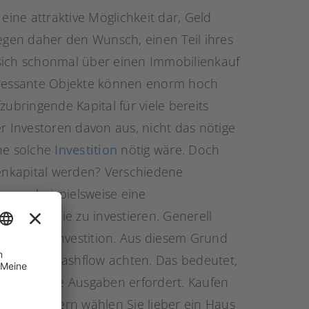
 eine attraktive Möglichkeit dar, Geld
gen daher den Wunsch, einen Teil ihres
 sich schonmal über einen Immobilienkauf
teressante Objekte können enorm hoch
fzubringende Kapital für viele bereits
er Investoren davon aus, nicht das nötige
ne solche
Investition
nötig wäre. Doch
enkapital werden? Verschiedene
 man beispielsweise eine
ne Immobilie zu investieren. Generell
ie für Ihre Investition. Aus diesem Grund
Immobilien Cashflow achten. Das bedeutet,
als dass sie Ausgaben erfordert. Kaufen
jekt, sondern wählen Sie lieber ein Haus