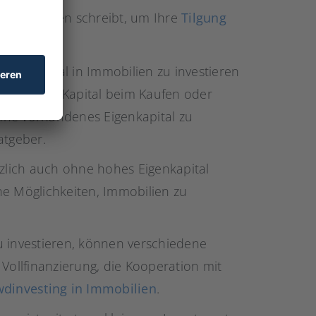
arze Zahlen schreibt, um Ihre
Tilgung
Eigenkapital in Immobilien zu investieren
as eigene Kapital beim Kaufen oder
hne vorhandenes Eigenkapital zu
atgeber.
tzlich auch ohne hohes Eigenkapital
he Möglichkeiten, Immobilien zu
u investieren, können verschiedene
 Vollfinanzierung, die Kooperation mit
dinvesting in Immobilien
.