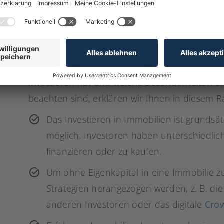
oder eine Wohnung, die schnellstmöglich schw
zuverlässig abzubezahlen.
Generell ist es schon etwas schwieriger, ohne 
– aber durchaus möglich. Welche Bedeutung d
Investieren hat und welche Besonderheiten o
beachten sind, erklären wir Ihnen in diesem R
Das Investieren in Immobilien ist grundsä
möglich. Investoren haben unterschiedlic
finanzieren oder zu kaufen.
Um ohne Eigenkapital in eine Immobilie z
Strategien herangezogen werden, z. B. die
anderen Investoren oder das digitale
Crow