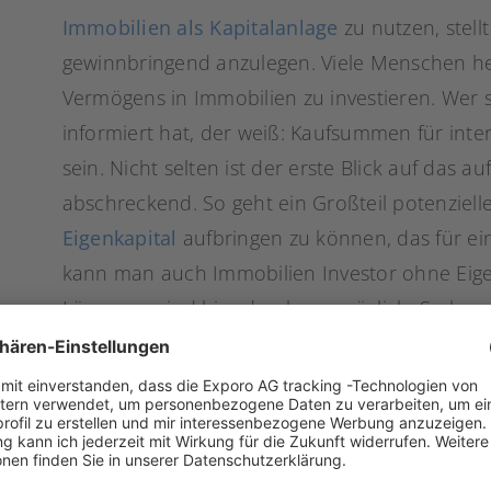
Immobilien als Kapitalanlage
zu nutzen, stellt
gewinnbringend anzulegen. Viele Menschen he
Vermögens in Immobilien zu investieren. Wer
informiert hat, der weiß: Kaufsummen für in
sein. Nicht selten ist der erste Blick auf das au
abschreckend. So geht ein Großteil potenziell
Eigenkapital
aufbringen zu können, das für ei
kann man auch Immobilien Investor ohne Eig
Lösungen sind hier durchaus möglich. So kann
Vollfinanzierung nutzen, um ohne Kapital in ei
wichtig ist und bleibt aber die richtige Strateg
sollte man in jedem Fall auf einen positiven 
dass die Immobilie mehr Einnahmen erbringt, 
Sie daher nicht überstürzt das nächstbeste Ob