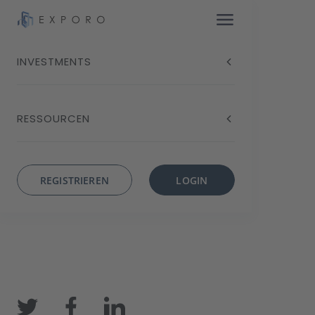
INVESTMENTS
Exporo startet mit
RESSOURCEN
PROPVEST neue
Anlage-Plattform
REGISTRIEREN
LOGIN