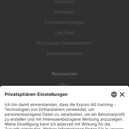
Investieren
Immobilien
Erneuerbare Energien
Club Deals
Photovoltaik Direktinvestment
Bestandslaufzeiten
Ressourcen
Blog
Statistik
Wiki
Standortanalyse
Hilfe & Kontakt