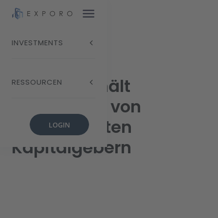
INVESTMENTS
EXPORO erhält
RESSOURCEN
Investment von
renommierten
LOGIN
Kapitalgebern