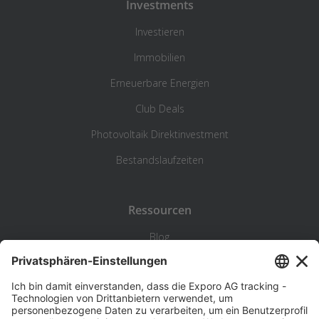
Investments
Investieren
Immobilien
Erneuerbare Energien
Club Deals
Photovoltaik Direktinvestment
Bestandslaufzeiten
Ressourcen
Blog
Statistik
Wiki
Standortanalyse