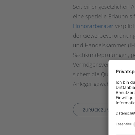
Seit einer gesetzlichen
eine spezielle Erlaubnis
Honorarberater
verpflic
der Gewerbeverordnung. 
und Handelskammer (IHK)
Sachkundeprüfungen, per
Vermögensverhältnisse. 
sichert die Qualität und
Anleger gewährleistet.
ZURÜCK ZUM WIKI