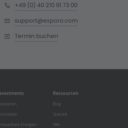
+49 (0) 40 210 91 73 00
support@exporo.com
Termin buchen
nvestments
Ressourcen
nvestieren
Blog
mmobilien
Statistik
rneuerbare Energien
Wiki