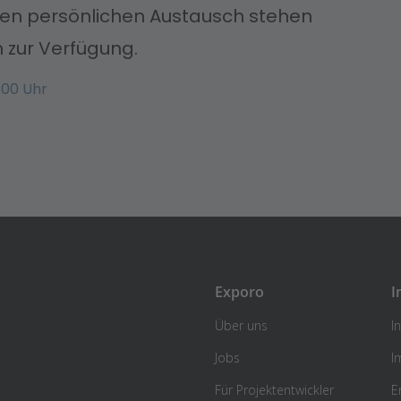
nen persönlichen Austausch stehen
 zur Verfügung.
:00 Uhr
Exporo
I
Über uns
I
Jobs
I
Für Projektentwickler
E