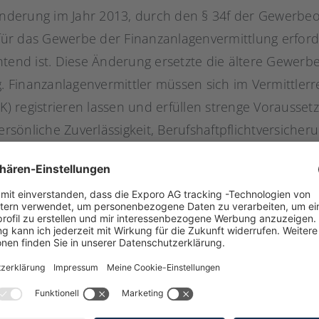
 Änderung im Jahr 2013, durch den § 34f der Gewerbeo
 für das Gewerbe der Finanzanlagenvermittlung erforde
htend ist. Diese Änderung ersetzte die ältere Gewerb
Finanzanlagenvermittler müssen sich im Vermittlerreg
 registrieren lassen und erfüllen strenge Vorausset
sönliche Zuverlässigkeit, Berufshaftpflichtversicher
Die jährliche Prüfung durch Wirtschaftsprüfer oder g
 Einhaltung der gesetzlichen Vorschriften, was einen e