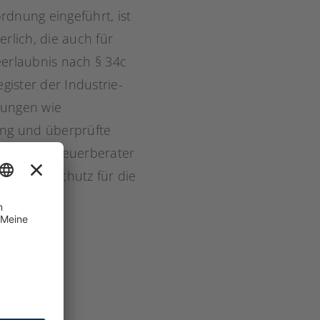
rdnung eingeführt, ist
rlich, die auch für
eerlaubnis nach § 34c
ister der Industrie-
zungen wie
ung und überprüfte
eeignete Steuerberater
ffektiven Schutz für die