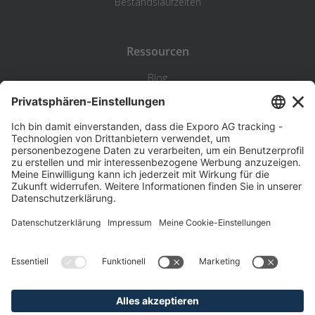
Bestandslaufzeiten
Ressourcen
Blog
Statistik
Wiki
Standortanalyse
Hilfe & Kontakt
Beschwerde
©
Exporo AG 2026
AGB