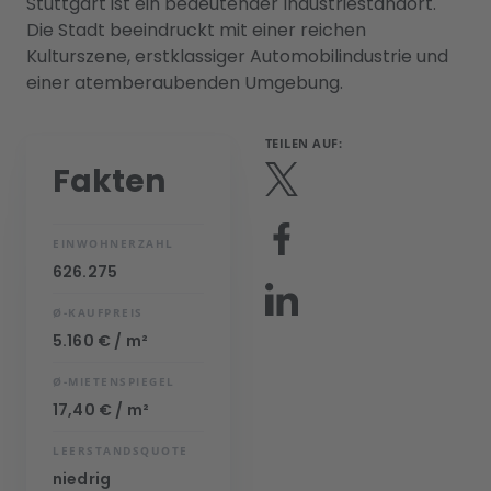
Stuttgart ist ein bedeutender Industriestandort.
Die Stadt beeindruckt mit einer reichen
Kulturszene, erstklassiger Automobilindustrie und
einer atemberaubenden Umgebung.
TEILEN AUF:
Fakten
EINWOHNERZAHL
626.275
Ø-KAUFPREIS
5.160 € / m²
Ø-MIETENSPIEGEL
17,40 € / m²
LEERSTANDSQUOTE
niedrig