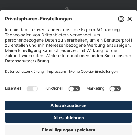
Blog
Statistik
Wiki
Standortanalyse
Hilfe & Kontakt
Beschwerde
©
Exporo AG 2026
AGB
Datenschutz
Disclaimer
Impressum
Pflichtangaben